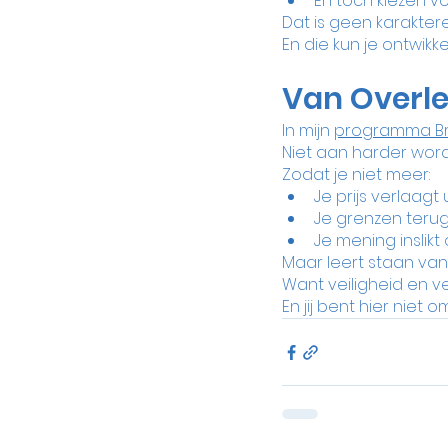
En toch kiezen vo
Dat is geen karakter
En die kun je ontwikke
Van Overle
In mijn 
programma Br
Niet aan harder word
Zodat je niet meer:
Je prijs verlaagt 
Je grenzen teru
Je mening inslik
Maar leert staan vanui
Want veiligheid en ver
En jij bent hier niet o