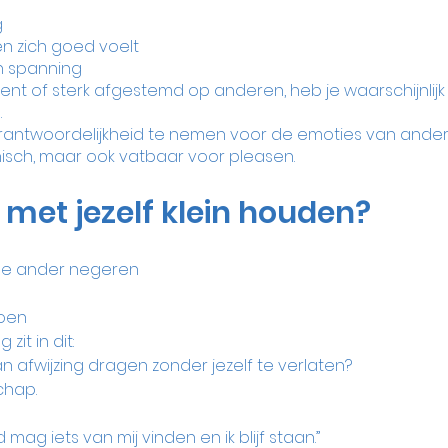
g
n zich goed voelt
n spanning
bent of sterk afgestemd op anderen, heb je waarschijnlijk
.
erantwoordelijkheid te nemen voor de emoties van ander
isch, maar ook vatbaar voor pleasen.
 met jezelf klein houden?
de ander negeren
doen
zit in dit:
an afwijzing dragen zonder jezelf te verlaten?
schap.
d mag iets van mij vinden en ik blijf staan.”