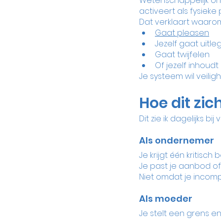
Wetenschappelijk ond
activeert als fysieke p
Dat verklaart waarom j
Gaat pleasen
Jezelf gaat uitl
Gaat twijfelen
Of jezelf inhoudt
Je systeem wil veiligh
Hoe dit zic
Dit zie ik dagelijks bij
Als ondernemer
Je krijgt één kritisch 
Je past je aanbod of 
Niet omdat je incomp
Als moeder
Je stelt een grens en