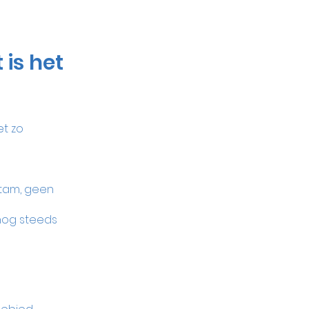
is het 
et zo 
tam, geen 
nog steeds 