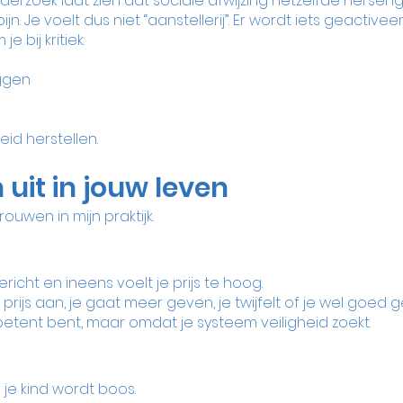
erzoek laat zien dat sociale afwijzing hetzelfde hersen
ijn.
 Je
 voelt dus niet “aanstellerij”. Er wordt iets geactiveer
e bij kritiek:
eggen
eid herstellen.
h uit in jouw leven
 vrouwen in mijn praktijk.
bericht en ineens voelt je prijs te hoog.
prijs aan, je gaat meer geven, je twijfelt of je wel goed
etent bent, maar omdat je systeem veiligheid zoekt.
 je kind wordt boos.