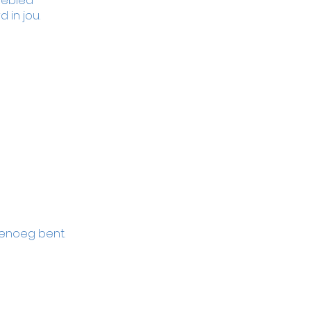
gebied 
d in jou.
 genoeg bent.