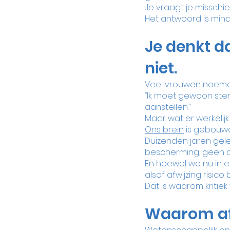
Je vraagt je misschi
Het antwoord is minde
Je denkt da
niet.
Veel vrouwen noemen
“Ik moet gewoon sterk
aanstellen.”
Maar wat er werkelijk
Ons brein
 is gebouw
Duizenden jaren gel
bescherming, geen o
En hoewel we nu in 
alsof afwijzing risico
Dat is waarom kritiek 
Waarom afwi