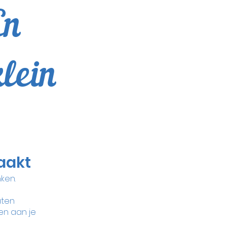
En
klein
aakt
ken.
aten 
en aan je 