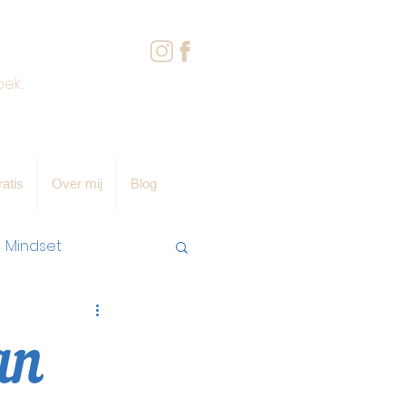
atis
Over mij
Blog
Mindset
an