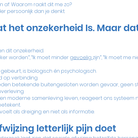
en af: Waarom raakt dit me zo?
r persoonlijk dan je denkt.
t het onzekerheid Is. Maar dat 
 dit onzekerheid.
er worden.”, “Ik moet minder 
gevoelig 
zijn.”, “Ik moet me ni
 gebeurt, is biologisch én psychologisch.
d op verbinding.
eden betekende buitengesloten worden: gevaar, geen s
verleving.
een moderne samenleving leven, reageert ons systeem 
 betekent.
voelt als dreiging en niet als informatie.
jzing letterlijk pijn doet