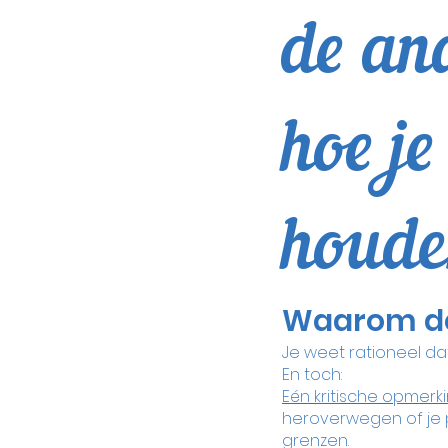
de and
hoe je
houde
Waarom de 
Je weet rationeel da
En toch:
Eén kritische opmerk
heroverwegen of je pr
grenzen.