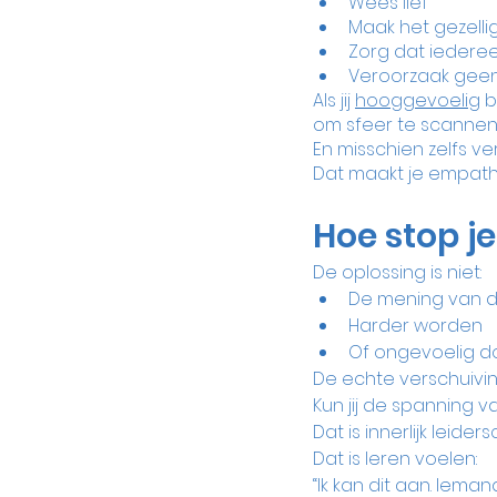
Wees lief
Maak het gezelli
Zorg dat iederee
Veroorzaak gee
Als jij 
hooggevoelig
 
om sfeer te scannen
En misschien zelfs v
Dat maakt je empath
Hoe stop je
De oplossing is niet:
De mening van 
Harder worden
Of ongevoelig 
De echte verschuiving 
Kun jij de spanning v
Dat is innerlijk leider
Dat is leren voelen:
“Ik kan dit aan. Ieman