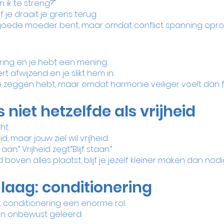
n ik te streng?”
 je draait je grens terug.
goede moeder bent, maar omdat conflict spanning opro
ering en je hebt een mening.
afwijzend en je slikt hem in.
e zeggen hebt, maar omdat harmonie veiliger voelt dan fr
s niet hetzelfde als vrijheid
ht.
id, maar jouw ziel wil vrijheid.
aan.” Vrijheid zegt:“Blijf staan.”
d boven alles plaatst, blijf je jezelf kleiner maken dan nodig
 laag: conditionering
t conditionering een enorme rol.
n onbewust geleerd: