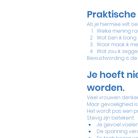
Praktische
Als je hiermee wilt o
Welke mening raa
Wat ben ik bang 
Waar maak ik me
Wat zou ik zeggen
Bewustwording is de 
Je hoeft ni
worden.
Veel vrouwen denken
Maar gevoeligheid i
Het wordt pas een pro
Stevig zijn betekent:
Je gevoel voele
De spanning ve