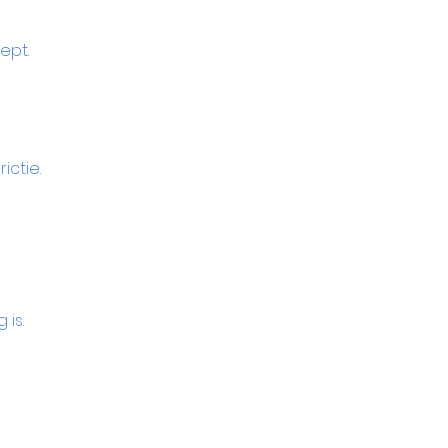
ept.
ictie.
 is.