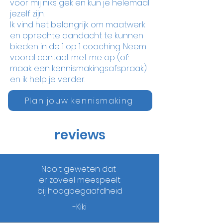
voor mij niks gek en kun je helemaal
jezelf zijn.
Ik vind het belangrijk om maatwerk
en oprechte aandacht te kunnen
bieden in de 1 op 1 coaching. Neem
vooral contact met me op (of:
maak een kennismakingsafspraak)
en ik help je verder.
Plan jouw kennismaking
reviews
Nooit geweten dat
er zoveel meespeelt
bij hoogbegaafdheid
-Kiki