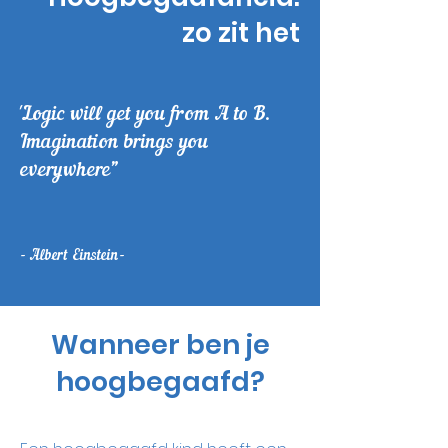
zo zit het
'Logic will get you from A to B.
Imagination brings you
everywhere"
- Albert Einstein-
Wanneer ben je
hoogbegaafd?