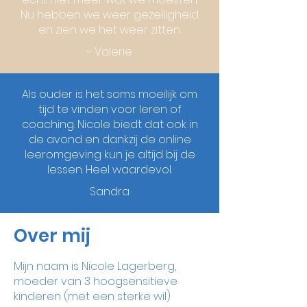
Nu hebben we weer gezelligheid
en zien we het weer zitten.
- Valerie
Als ouder is het soms moeilijk om
tijd te vinden voor leren of
coaching. Nicole biedt dat ook in
de avond en dankzij de online
leeromgeving kun je altijd bij de
lessen. Heel waardevol.
Sandra
Over mij
Mijn naam is Nicole Lagerberg,
moeder van 3 hoogsensitieve
kinderen (met een sterke wil)