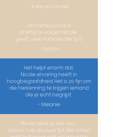
- Kate en Sander
De online cursus is
prettig te volgen. Nicole
geeft veel waardevolle tips.
- Patricia
Het helpt enorm dat
Nicole ervaring heeft in
hoogbegaafdheid. Het is zo fijn om
die herkenning te krijgen. Iemand
die je echt begrijpt.
- Melanie
Nicole, dank je wel voor
al jouw hulp en jouw tijd. We wisten
echt niet meer wat we moesten.