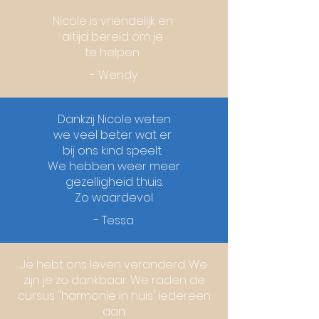
Nicole is vriendelijk en
altijd bereid om je
te helpen.
- Wendy
Dankzij Nicole weten
we veel beter wat er
bij ons kind speelt.
We hebben weer meer
gezelligheid thuis.
Zo waardevol
- Tessa
Je hebt ons leven veranderd. We
zijn je zo dankbaar. We raden de
cursus "harmonie in huis' iedereen
aan.