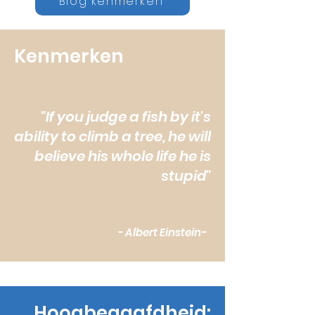
Blog kenmerken
Kenmerken
"If you judge a fish by it's
ability to climb a tree, he will
believe his whole life he is
stupid"
- Albert Einstein-
Hoogbegaafdheid: