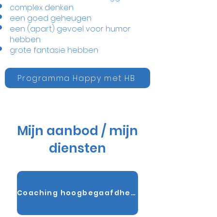
complex denken
een goed geheugen
een (apart) gevoel voor humor
hebben
grote fantasie hebben
Programma Happy met HB
Mijn aanbod / mijn
diensten
Coaching hoogbegaafdheid