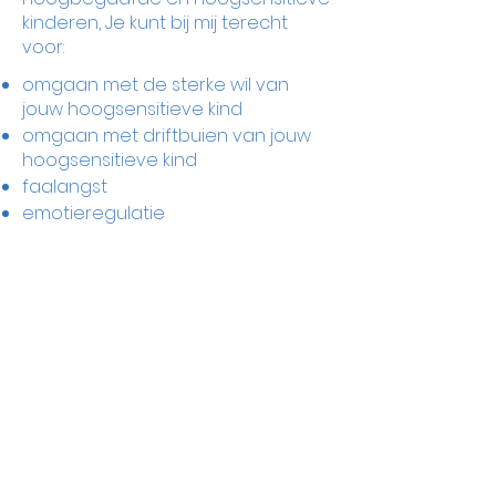
kinderen, Je kunt bij mij terecht
voor:
omgaan met de sterke wil van
jouw hoogsensitieve kind
omgaan met driftbuien van jouw
hoogsensitieve kind
faalangst
emotieregulatie
liefdevol grenzen stellen
omgaan met jouw hoogbegaafde
kind
Plan jouw kennismaking