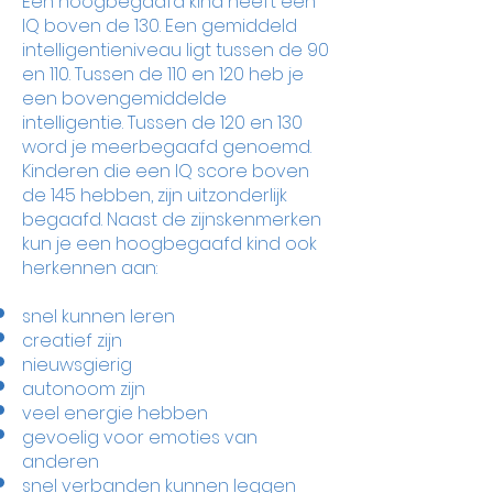
Een hoogbegaafd kind heeft een
IQ boven de 130. Een gemiddeld
intelligentieniveau ligt tussen de 90
en 110. Tussen de 110 en 120 heb je
een bovengemiddelde
intelligentie. Tussen de 120 en 130
word je meerbegaafd genoemd.
Kinderen die een IQ score boven
de 145 hebben, zijn uitzonderlijk
begaafd.
Naast de zijnskenmerken
kun je een hoogbegaafd kind ook
herkennen aan
:
snel kunnen leren
creatief zijn
nieuwsgierig
autonoom zijn
veel energie hebben
gevoelig voor emoties van
anderen
snel verbanden kunnen leggen