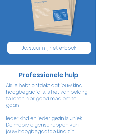
Ja, stuur mij het e-book
Professionele hulp
Als je hebt ontdekt dat jouw kind
hoogbegaafd is, is het van belang
te leren hier goed mee om te
gaan.
Ieder kind en ieder gezin is uniek.
De mooie eigenschappen van
jouw hoogbegaafde kind zijn