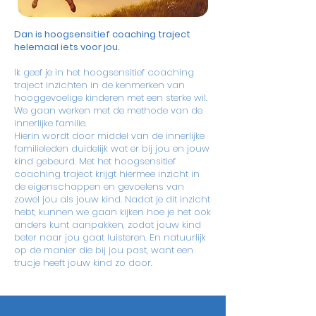
Dan is hoogsensitief coaching traject
helemaal iets voor jou.
Ik geef je in het hoogsensitief coaching
traject inzichten in de kenmerken van
hooggevoelige kinderen met een sterke wil.
We gaan werken met de methode van de
innerlijke familie.
Hierin wordt door middel van de innerlijke
familieleden duidelijk wat er bij jou en jouw
kind gebeurd. Met het hoogsensitief
coaching traject krijgt hiermee inzicht in
de eigenschappen en gevoelens van
zowel jou als jouw kind. Nadat je dit inzicht
hebt, kunnen we gaan kijken hoe je het ook
anders kunt aanpakken, zodat jouw kind
beter naar jou gaat luisteren. En natuurlijk
op de manier die bij jou past, want een
trucje heeft jouw kind zo door.