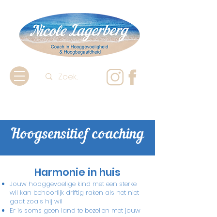
Hoogsensitief coaching
Harmonie in huis
Jouw hooggevoelige kind met een sterke
wil kan behoorlijk driftig raken als het niet
gaat zoals hij wil
Er is soms geen land te bezeilen met jouw