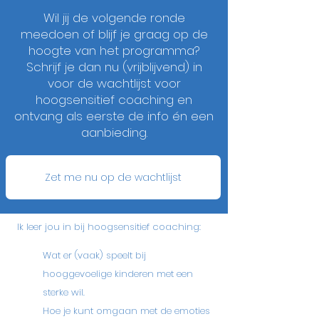
Wil jij de volgende ronde
meedoen of blijf je graag op de
hoogte van het programma?
Schrijf je dan nu (vrijblijvend) in
voor de wachtlijst voor
hoogsensitief coaching en
ontvang als eerste de info én een
aanbieding.
Zet me nu op de wachtlijst
Ik leer jou in bij hoogsensitief coaching:
Wat er (vaak) speelt bij
hooggevoelige kinderen met een
sterke wil.
Hoe je kunt omgaan met de emoties