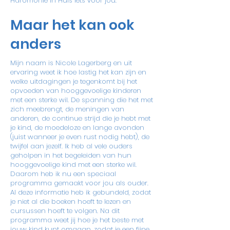
Haromonie in Huis iets voor jou.
Maar het kan ook
anders
Mijn naam is Nicole Lagerberg en uit
ervaring weet ik hoe lastig het kan zijn en
welke uitdagingen je tegenkomt bij het
opvoeden van hooggevoelige kinderen
met een sterke wil. De spanning die het met
zich meebrengt, de meningen van
anderen, de continue strijd die je hebt met
je kind, de moedeloze en lange avonden
(juist wanneer je even rust nodig hebt), de
twijfel aan jezelf. Ik heb al vele ouders
geholpen in het begeleiden van hun
hooggevoelige kind met een sterke wil.
Daarom heb ik nu een speciaal
programma gemaakt voor jou als ouder.
Al deze informatie heb ik gebundeld, zodat
je niet al die boeken hoeft te lezen en
cursussen hoeft te volgen. Na dit
programma weet jij hoe je het beste met
jouw kind kunt omgaan, zodat je een fijne