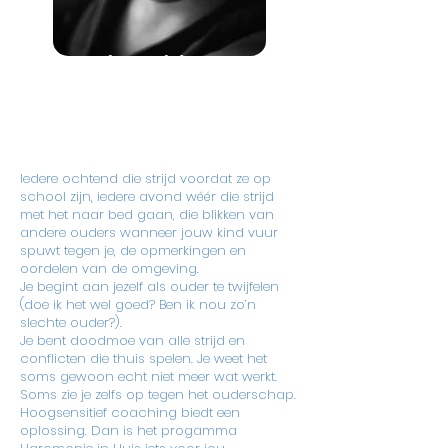
Je wordt moedeloos van die
continue
strijd met je kind
Iedere ochtend die strijd voordat ze op
school zijn, iedere avond wéér die strijd
met het naar bed gaan, die blikken van
andere ouders wanneer jouw kind vuur
spuwt tegen je, de opmerkingen en
oordelen van de omgeving.
Je begint aan jezelf als ouder te twijfelen
(doe ik het wel goed? Ben ik nou zo’n
slechte ouder?).
Je bent doodmoe van alle strijd en
conflicten die thuis spelen. Je weet het
soms gewoon echt niet meer wat werkt.
Soms zie je zelfs op tegen het ouderschap.
Hoogsensitief coaching biedt een
oplossing. Dan is het progamma