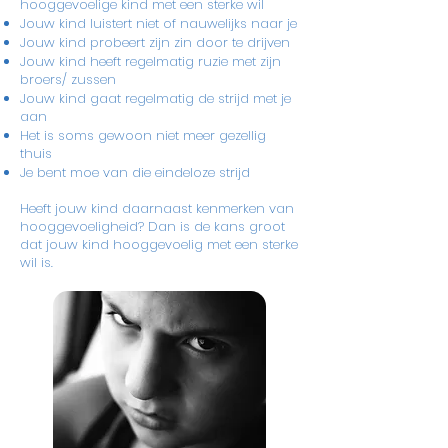
hooggevoelige kind met een sterke wil
Jouw kind luistert niet of nauwelijks naar je
Jouw kind probeert zijn zin door te drijven
Jouw kind heeft regelmatig ruzie met zijn
broers/ zussen
Jouw kind gaat regelmatig de strijd met je
aan
Het is soms gewoon niet meer gezellig
thuis
Je bent moe van die eindeloze strijd
Heeft jouw kind daarnaast kenmerken van
hooggevoeligheid? Dan is de kans groot
dat jouw kind hooggevoelig met een sterke
wil is.