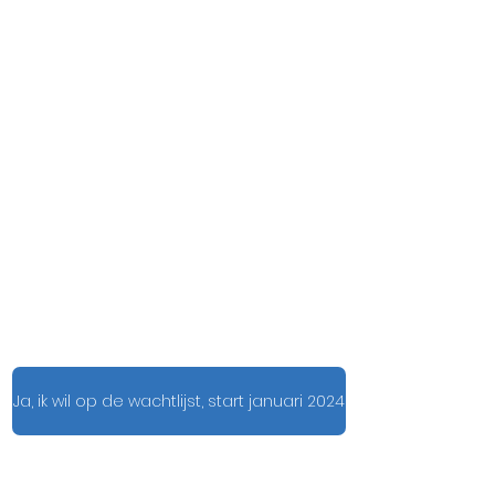
Van januari t/m juni: voorbereiding
zomervakantie
Van juli t/m december: voorbereiding
decemberperiode
Prijs € 1599,-
Je kunt ook in 6 of 12 termijnen
6x € 282,- per maand
12x € 142,- per maand
Ja, ik wil op de wachtlijst, start januari 2024