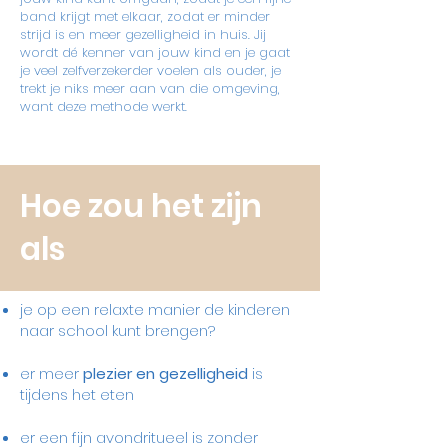
band krijgt met elkaar, zodat er minder
strijd is en meer gezelligheid in huis. Jij
wordt dé kenner van jouw kind en je gaat
je veel zelfverzekerder voelen als ouder, je
trekt je niks meer aan van die omgeving,
want deze methode werkt.
Hoe zou het zijn
als
je op een relaxte manier de kinderen
naar school kunt brengen?
er meer
plezier en gezelligheid
is
tijdens het eten
er een fijn avondritueel is zonder