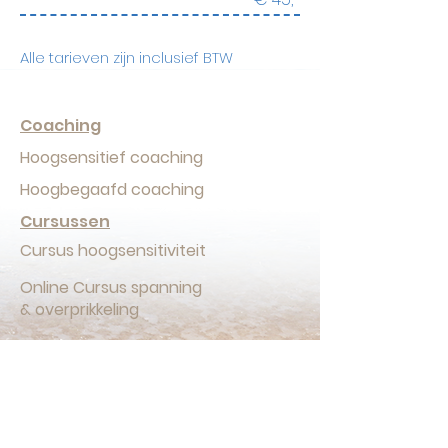
Alle tarieven zijn inclusief BTW
Coaching
Hoogsensitief coaching
Hoogbegaafd coaching
Cursussen
Cursus hoogsensitiviteit
Online Cursus spanning
& overprikkeling
Gratis
Webinar hoogbegaafdheid
Webinar mijn kind wil alles zelf
bepalen