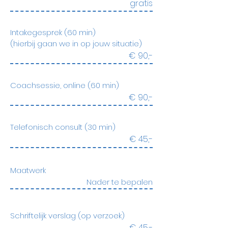
gratis
Intakegesprek (60 min)
(hierbij gaan we in op jouw situatie)
€ 90,-
Coachsessie, online (60 min)
€ 90,-
Telefonisch consult (30 min)
€ 45,-
Maatwerk
Nader te bepalen
Schriftelijk verslag (op verzoek)
€ 45,-