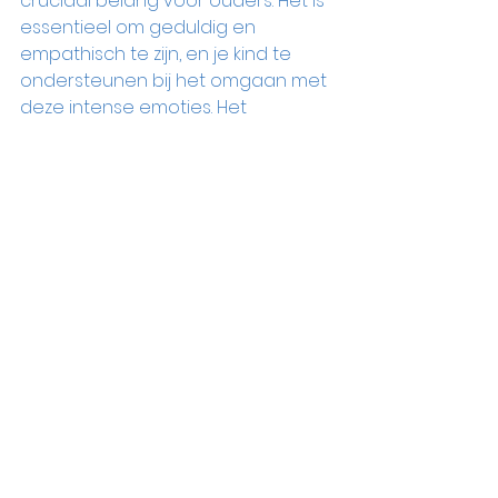
cruciaal belang voor ouders. Het is 
essentieel om geduldig en 
empathisch te zijn, en je kind te 
ondersteunen bij het omgaan met 
deze intense emoties. Het 
aanleren van emotieregulatie kan 
helpen om de intensiteit van de 
emoties te verminderen en jouw 
hoogsensitieve kind te leren hoe 
ze op een gezonde manier met 
hun gevoelens kunnen omgaan.
Tips voor ouders van 
hoogsensitieve 
kinderen
Om je alvast wat te ondersteunen, 
vind je hieronder 3 tips die je kunt 
toepassen in de dagelijkse situatie 