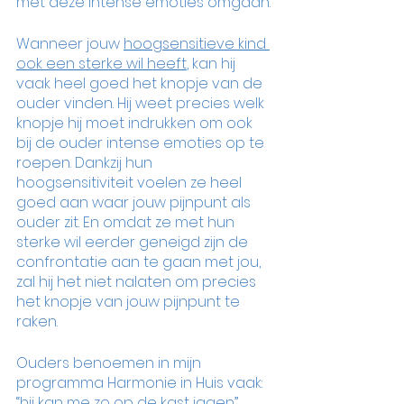
met deze intense emoties omgaan.
Wanneer jouw 
hoogsensitieve kind 
ook een sterke wil heeft
, kan hij 
vaak heel goed het knopje van de 
ouder vinden. Hij weet precies welk 
knopje hij moet indrukken om ook 
bij de ouder intense emoties op te 
roepen. Dankzij hun 
hoogsensitiviteit voelen ze heel 
goed aan waar jouw pijnpunt als 
ouder zit. En omdat ze met hun 
sterke wil eerder geneigd zijn de 
confrontatie aan te gaan met jou, 
zal hij het niet nalaten om precies 
het knopje van jouw pijnpunt te 
raken. 
Ouders benoemen in mijn 
programma Harmonie in Huis vaak: 
“hij kan me zo op de kast jagen” , 