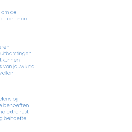
k om de 
pecten om in 
eren 
uitbarstingen. 
t kunnen 
 van jouw kind 
allen 
ens bij 
ze behoeften 
d extra rust 
eg behoefte 