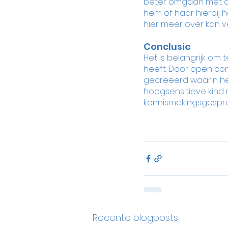
beter omgaan met de
hem of haar hierbij he
hier meer over kan ve
Conclusie
Het is belangrijk om 
heeft. Door open co
gecreëerd waarin het
hoogsensitieve kind
kennismakingsgesprek 
Recente blogposts