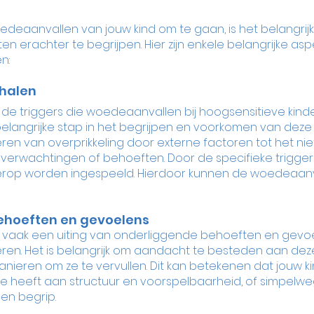
deaanvallen van jouw kind om te gaan, is het belangrij
n erachter te begrijpen. Hier zijn enkele belangrijke as
n:
rhalen
de triggers die woedeaanvallen bij hoogsensitieve kind
belangrijke stap in het begrijpen en voorkomen van deze 
ëren van overprikkeling door externe factoren tot het nie
verwachtingen of behoeften. Door de specifieke triggers
ierop worden ingespeeld. Hierdoor kunnen de woedeaanv
ehoeften en gevoelens
 vaak een uiting van onderliggende behoeften en gevoel
eren. Het is belangrijk om aandacht te besteden aan de
nieren om ze te vervullen. Dit kan betekenen dat jouw kin
te heeft aan structuur en voorspelbaarheid, of simpelw
en begrip.