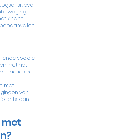
oogsensitieve 
sbeweging, 
t kind te 
oedeaanvallen 
llende sociale 
en met het 
 reacties van 
nd met 
agingen van 
ip ontstaan.
 met 
an?