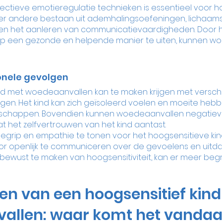
ectieve emotieregulatie technieken is essentieel voor h
nder andere bestaan uit ademhalingsoefeningen, lichaam
 en het aanleren van communicatievaardigheden. Door he
p een gezonde en helpende manier te uiten, kunnen w
onele gevolgen
nd met woedeaanvallen kan te maken krijgen met verschi
en. Het kind kan zich geïsoleerd voelen en moeite hebb
schappen. Bovendien kunnen woedeaanvallen negatieve
at het zelfvertrouwen van het kind aantast.
 begrip en empathie te tonen voor het hoogsensitieve ki
r openlijk te communiceren over de gevoelens en uitd
bewust te maken van hoogsensitiviteit, kan er meer begr
pen van een hoogsensitief kind
allen: waar komt het vanda