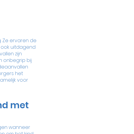
g. Ze ervaren de 
n ook uitdagend 
llen zijn 
 onbegrip bij 
deaanvallen 
orgers het 
amelijk voor 
nd met 
ngen wanneer 
en om het kind 