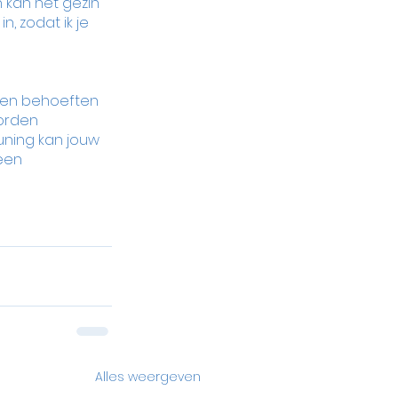
kan het gezin 
in, zodat ik je 
igen behoeften 
orden 
uning kan jouw 
een 
Alles weergeven