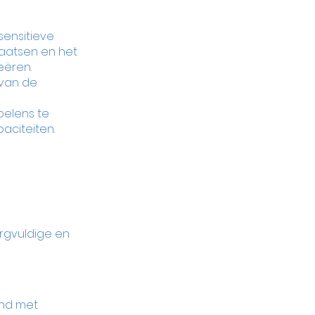
ensitieve 
aatsen en het 
ëren. 
van de 
oelens te 
aciteiten.
rgvuldige en 
ind met 