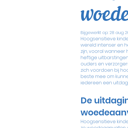
woede
Bijgewerkt op:
28 aug 2
Hoogsensitieve kinder
wereld intenser en h
zijn, vooral wanneer
heftige uitbarstinge
ouders en verzorgers
zich voordoen bij ho
beste mee om kunne
iedereen een uitdag
De uitdagi
woedeaanv
Hoogsensitieve kind
ze woedeaanvallen er