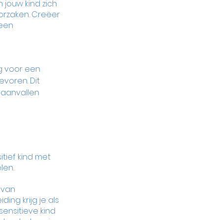
jouw kind zich 
oorzaken. Creëer 
een 
g voor een 
voren. Dit 
eaanvallen 
tief kind met 
en. 
 van 
ng krijg je als 
ensitieve kind 