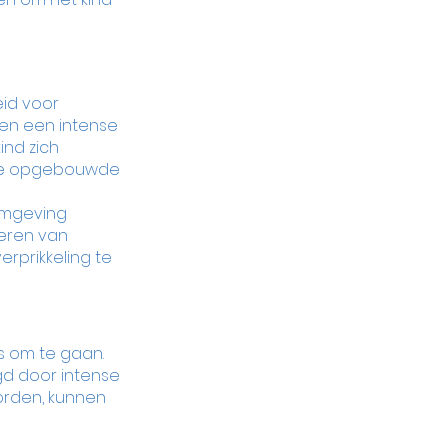
id voor 
nen een intense 
nd zich 
 de opgebouwde 
omgeving 
eren van 
rprikkeling te 
s om te gaan. 
gd door intense 
orden, kunnen 