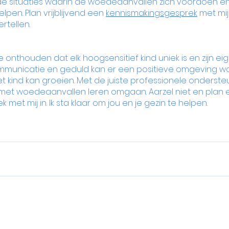
 situaties waarin de woedeaanvallen zich voordoen en 
lpen. Plan vrijblijvend een 
kennismakingsgesprek
 met mij 
rtellen.
te onthouden dat elk hoogsensitief kind uniek is en zijn e
mmunicatie en geduld kan er een positieve omgeving w
 kind kan groeien. Met de juiste professionele onderste
 met woedeaanvallen leren omgaan. Aarzel niet en plan 
met mij in. Ik sta klaar om jou en je gezin te helpen.