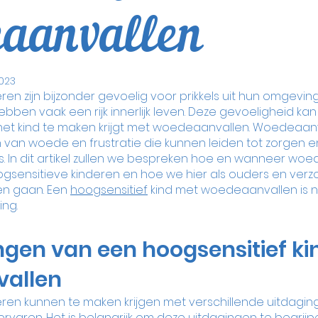
aanvallen
023
en zijn bijzonder gevoelig voor prikkels uit hun omgevin
ebben vaak een rijk innerlijk leven. Deze gevoeligheid ka
 het kind te maken krijgt met woedeaanvallen. Woedeaanva
n van woede en frustratie die kunnen leiden tot zorgen en
. In dit artikel zullen we bespreken hoe en wanneer woe
ogsensitieve kinderen en hoe we hier als ouders en verz
n gaan. Een 
hoogsensitief
 kind met woedeaanvallen is n
ing.
ngen van een hoogsensitief ki
allen
eren kunnen te maken krijgen met verschillende uitdagi
varen. Het is belangrijk om deze uitdagingen te begrijp