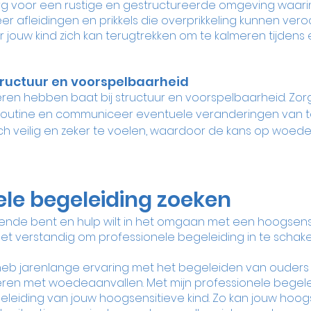
g voor een rustige en gestructureerde omgeving waarin 
iseer afleidingen en prikkels die overprikkeling kunnen ver
r jouw kind zich kan terugtrekken om te kalmeren tijdens 
tructuur en voorspelbaarheid
ren hebben baat bij structuur en voorspelbaarheid. Zor
e routine en communiceer eventuele veranderingen van te
ich veilig en zeker te voelen, waardoor de kans op woed
ele begeleiding zoeken
ende bent en hulp wilt in het omgaan met een hoogsensi
et verstandig om professionele begeleiding in te schakel
, heb jarenlange ervaring met het begeleiden van ouders
ren met woedeaanvallen. Met mijn professionele begeleidi
eleiding van jouw hoogsensitieve kind. Zo kan jouw hoogs