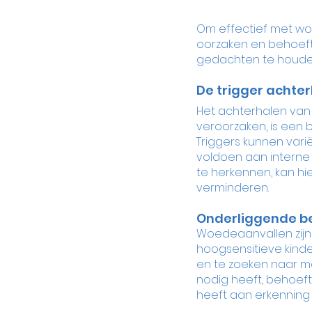
Om effectief met woe
oorzaken en behoefte
gedachten te houde
De trigger achte
Het achterhalen van 
veroorzaken, is een 
Triggers kunnen vari
voldoen aan interne 
te herkennen, kan h
verminderen.
Onderliggende b
Woedeaanvallen zijn
hoogsensitieve kind
en te zoeken naar ma
nodig heeft, behoef
heeft aan erkenning 