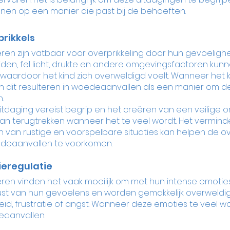
nen op een manier die past bij de behoeften.
rikkels
ren zijn vatbaar voor overprikkeling door hun gevoelighe
luiden, fel licht, drukte en andere omgevingsfactoren kun
waardoor het kind zich overweldigd voelt. Wanneer het ki
kan dit resulteren in woedeaanvallen als een manier om
.
daging vereist begrip en het creëren van een veilige 
 kan terugtrekken wanneer het te veel wordt. Het vermind
n van rustige en voorspelbare situaties kan helpen de ove
deaanvallen te voorkomen.
eregulatie
ren vinden het vaak moeilijk om met hun intense emotie
wust van hun gevoelens en worden gemakkelijk overweldi
id, frustratie of angst. Wanneer deze emoties te veel w
deaanvallen.