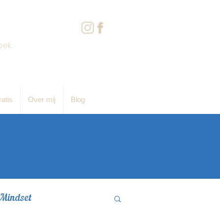
atis
Over mij
Blog
Mindset