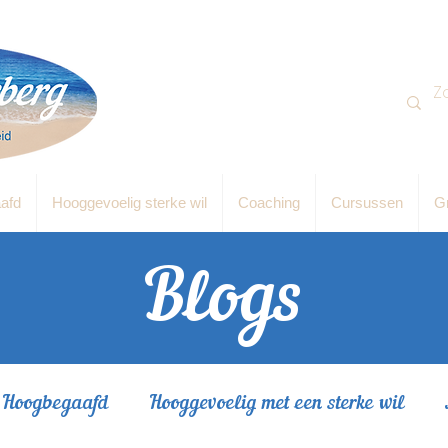
afd
Hooggevoelig sterke wil
Coaching
Cursussen
Gr
Blogs
Hoogbegaafd
Hooggevoelig met een sterke wil