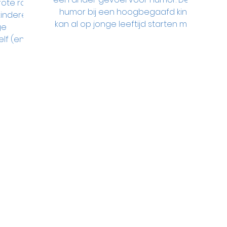
ote rol
humor bij een hoogbegaafd kind
inderen.
kan al op jonge leeftijd starten met...
ge
lf (en