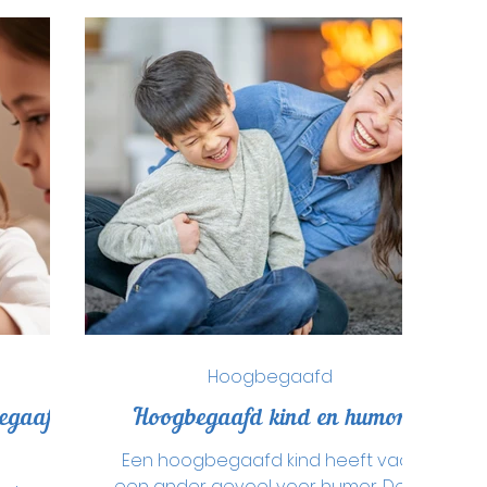
Hoogbegaafd
begaafde
Hoogbegaafd kind en humor
Een hoogbegaafd kind heeft vaak
een ander gevoel voor humor. Deze