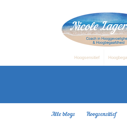
Hoogsensitief
Hoogbega
Alle blogs
Hoogsensitief